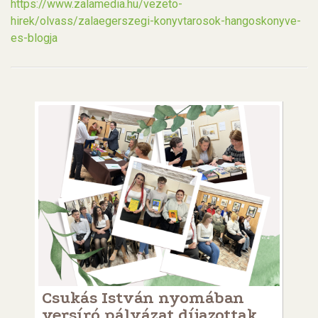
https://www.zalamedia.hu/vezeto-
hirek/olvass/zalaegerszegi-konyvtarosok-hangoskonyve-
es-blogja
Csukás István nyomában
versíró pályázat díjazottak