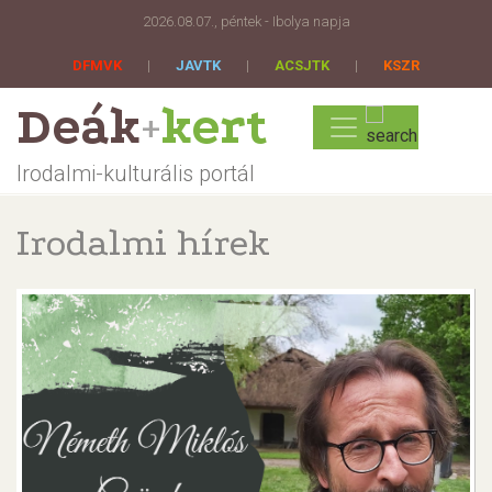
2026.08.07., péntek - Ibolya napja
DFMVK
|
JAVTK
|
ACSJTK
|
KSZR
Deák
kert
+
Irodalmi-kulturális portál
Irodalmi hírek