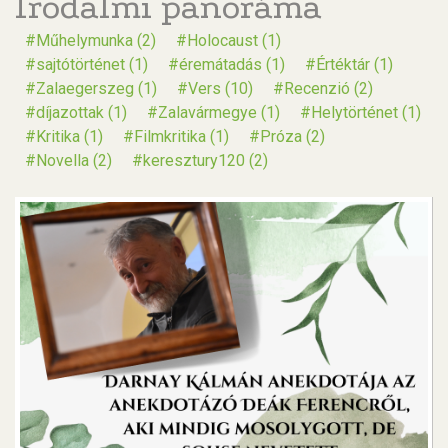
Irodalmi panoráma
Műhelymunka (2)
Holocaust (1)
sajtótörténet (1)
éremátadás (1)
Értéktár (1)
Zalaegerszeg (1)
Vers (10)
Recenzió (2)
díjazottak (1)
Zalavármegye (1)
Helytörténet (1)
Kritika (1)
Filmkritika (1)
Próza (2)
Novella (2)
keresztury120 (2)