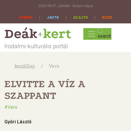
2026.08.07., péntek - Ibolya napja
DFMVK
|
JAVTK
|
ACSJTK
|
KSZR
Deák
kert
+
Irodalmi-kulturális portál
kezdőlap
Vers
ELVITTE A VÍZ A
SZAPPANT
Vers
Győri László