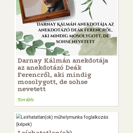
Darnay Kálmán anekdotája
az anekdotázó Deák
Ferencről, aki mindig
mosolygott, de sohse
nevetett
Tovább
Leírhatatlan(ok)