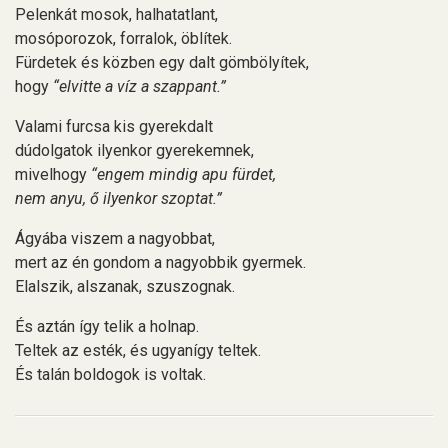
Pelenkát mosok, halhatatlant,
mosóporozok, forralok, öblítek.
Fürdetek és közben egy dalt gömbölyítek,
hogy
“elvitte a víz a szappant.”
Valami furcsa kis gyerekdalt
dúdolgatok ilyenkor gyerekemnek,
mivelhogy
“engem mindig apu fürdet,
nem anyu, ő ilyenkor szoptat.”
Ágyába viszem a nagyobbat,
mert az én gondom a nagyobbik gyermek.
Elalszik, alszanak, szuszognak.
És aztán így telik a holnap.
Teltek az esték, és ugyanígy teltek.
És talán boldogok is voltak.