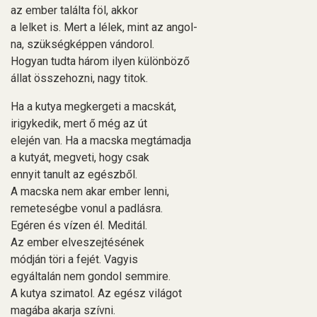
az ember találta föl, akkor
a lelket is. Mert a lélek, mint az angol-
na, szükségképpen vándorol.
Hogyan tudta három ilyen különböző
állat összehozni, nagy titok.
Ha a kutya megkergeti a macskát,
irigykedik, mert ő még az út
elején van. Ha a macska megtámadja
a kutyát, megveti, hogy csak
ennyit tanult az egészből.
A macska nem akar ember lenni,
remeteségbe vonul a padlásra.
Egéren és vízen él. Meditál.
Az ember elveszejtésének
módján töri a fejét. Vagyis
egyáltalán nem gondol semmire.
A kutya szimatol. Az egész világot
magába akarja szívni.