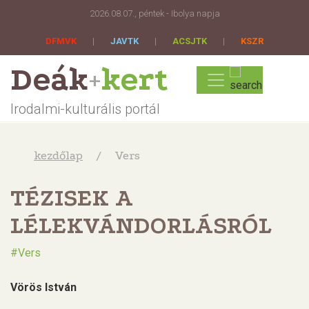
2026.08.07., péntek - Ibolya napja
DFMVK
|
JAVTK
|
ACSJTK
|
KSZR
Deák
kert
+
Irodalmi-kulturális portál
kezdőlap
Vers
TÉZISEK A
LÉLEKVÁNDORLÁSRÓL
Vers
Vörös István