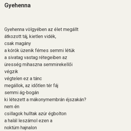
Gyehenna
Gyehenna völgyében az élet megállt
átkozott táj, kietlen vidék,
csak magány
a kórók üzenik fémes semmi létük
a sivatag vastag rétegeiben az
üresség mihaszna semmirekellői
végzik
végtelen ez a tánc
megállok, az időtlen tér fáj
semmi ág-bogán
ki létezett a mákonymembrán éjszakán?
nem én
csillagok hulltak azúr égbolton
a halál leszámol ezen a
noktürn hajnalon