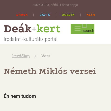
2026.08.10., hétfő - Lőrinc napja
DFMVK
|
JAVTK
|
ACSJTK
|
KSZR
Deák
kert
+
Irodalmi-kulturális portál
kezdőlap
Vers
Németh Miklós versei
Én nem tudom