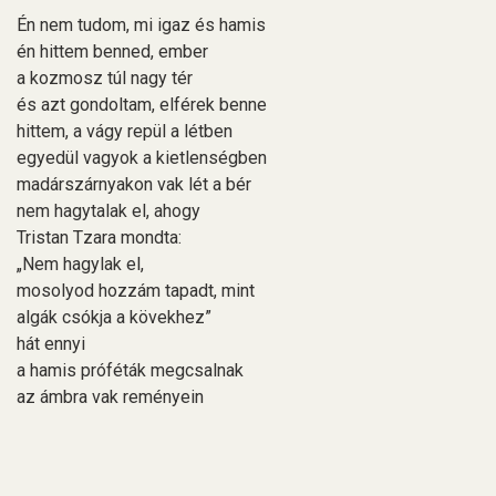
Én nem tudom, mi igaz és hamis
én hittem benned, ember
a kozmosz túl nagy tér
és azt gondoltam, elférek benne
hittem, a vágy repül a létben
egyedül vagyok a kietlenségben
madárszárnyakon vak lét a bér
nem hagytalak el, ahogy
Tristan Tzara mondta:
„Nem hagylak el,
mosolyod hozzám tapadt, mint
algák csókja a kövekhez”
hát ennyi
a hamis próféták megcsalnak
az ámbra vak reményein