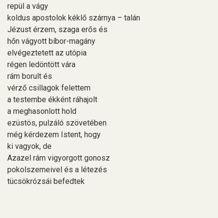
repül a vágy
koldus apostolok kéklő szárnya – talán
Jézust érzem, szaga erős és
hőn vágyott bíbor-magány
elvégeztetett az utópia
régen ledöntött vára
rám borult és
vérző csillagok felettem
a testembe ékként ráhajolt
a meghasonlott hold
ezüstös, pulzáló szövetében
még kérdezem Istent, hogy
ki vagyok, de
Azazel rám vigyorgott gonosz
pokolszemeivel és a létezés
tücsökrózsái befedtek