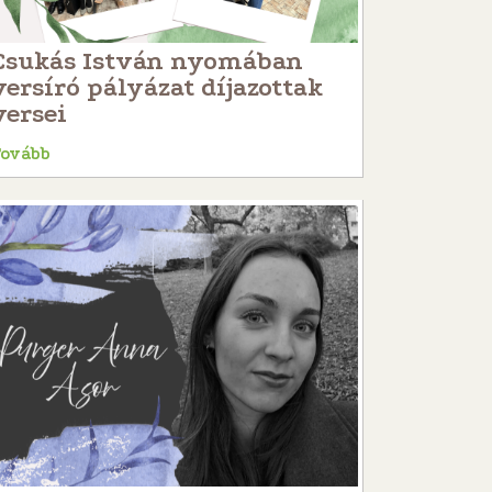
Csukás István nyomában
versíró pályázat díjazottak
versei
Tovább