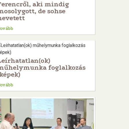
Ferencről, aki mindig
mosolygott, de sohse
nevetett
Tovább
Leírhatatlan(ok)
műhelymunka foglalkozás
(képek)
Tovább