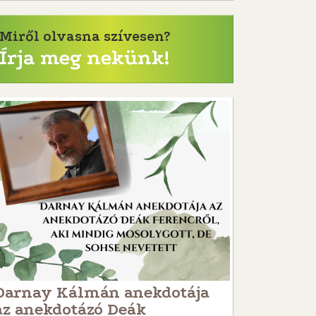
Miről olvasna szívesen?
Írja meg nekünk!
Darnay Kálmán anekdotája
az anekdotázó Deák