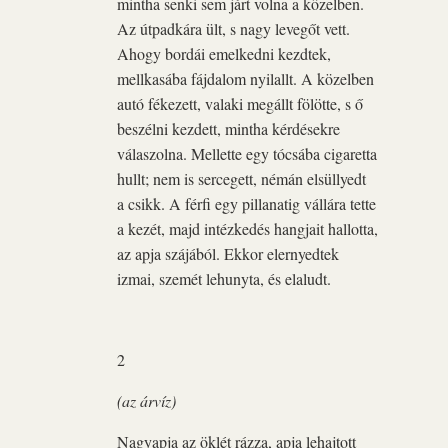
mintha senki sem járt volna a közelben.
Az útpadkára ült, s nagy levegőt vett.
Ahogy bordái emelkedni kezdtek,
mellkasába fájdalom nyilallt. A közelben
autó fékezett, valaki megállt fölötte, s ő
beszélni kezdett, mintha kérdésekre
válaszolna. Mellette egy tócsába cigaretta
hullt; nem is sercegett, némán elsüllyedt
a csikk. A férfi egy pillanatig vállára tette
a kezét, majd intézkedés hangjait hallotta,
az apja szájából. Ekkor elernyedtek
izmai, szemét lehunyta, és elaludt.
2
(az árvíz)
Nagyapja az öklét rázza, apja lehajtott