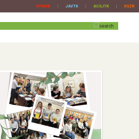
DFMVK
|
JAVTK
|
ACSJTK
|
KSZR