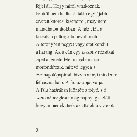
fejjel áll. Hogy miről vitatkoznak,
bentről nem hallható; talán egy újabb
elvetélt kitörési kísérletről, mely nem
maradhatott titokban. A ház előtt a
kocsiban pattog a túlhevült motor.
A toronyban négyet vagy ötöt kondul
a harang. Az utcán egy asszony rózsákat
cipel a temető felé; magában azon
morfondírozik, mitévő legyen a
csomagolópapírral, hiszen annyi mindenre
felhasználható. A fiú az apját várja.
A falu határában kiöntött a folyó, s ő
szeretné meglesni még napnyugta előtt,
hogyan menekülnek az állatok a víz elől.
3