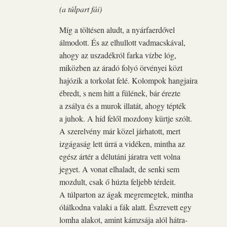
(a túlpart fái)
Míg a töltésen aludt, a nyárfaerdővel
álmodott. És az elhullott vadmacskával,
ahogy az uszadékról farka vízbe lóg,
miközben az áradó folyó örvényei közt
hajózik a torkolat felé. Kolompok hangjaira
ébredt, s nem hitt a fülének, bár érezte
a zsálya és a murok illatát, ahogy tépték
a juhok. A híd felől mozdony kürtje szólt.
A szerelvény már közel járhatott, mert
izgágaság lett úrrá a vidéken, mintha az
egész ártér a délutáni járatra vett volna
jegyet. A vonat elhaladt, de senki sem
mozdult, csak ő húzta feljebb térdeit.
A túlparton az ágak megremegtek, mintha
ólálkodna valaki a fák alatt. Észrevett egy
lomha alakot, amint kámzsája alól hátra-