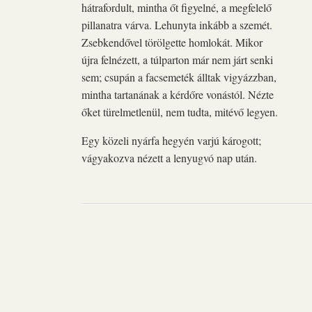
hátrafordult, mintha őt figyelné, a megfelelő
pillanatra várva. Lehunyta inkább a szemét.
Zsebkendővel törölgette homlokát. Mikor
újra felnézett, a túlparton már nem járt senki
sem; csupán a facsemeték álltak vigyázzban,
mintha tartanának a kérdőre vonástól. Nézte
őket türelmetlenül, nem tudta, mitévő legyen.
Egy közeli nyárfa hegyén varjú károgott;
vágyakozva nézett a lenyugvó nap után.