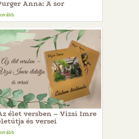
Purger Anna: A sor
Tovább
Az élet versben – Vizsi Imre
életútja és versei
Tovább