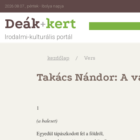
2026.08.07., péntek - Ibolya napja
Deák
kert
+
Irodalmi-kulturális portál
kezdőlap
Vers
Takács Nándor: A v
1
(a baleset)
Egyedül tápászkodott fel a földről,